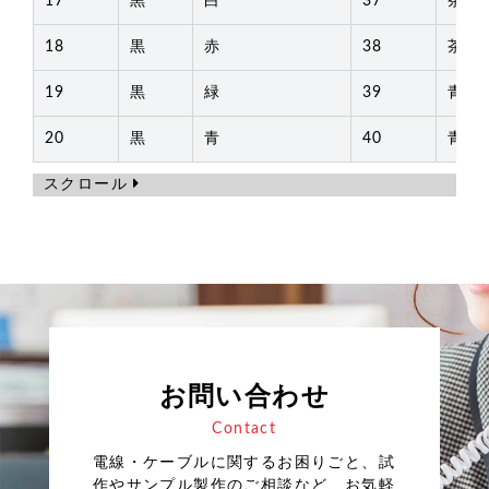
17
黒
白
37
茶
18
黒
赤
38
茶
19
黒
緑
39
青
20
黒
青
40
青
スクロール
お問い合わせ
Contact
電線・ケーブルに関するお困りごと、試
作やサンプル製作のご相談など、お気軽