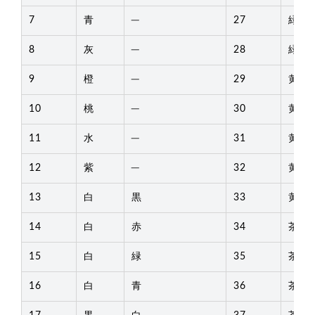
7
青
─
27
緑
8
灰
─
28
緑
9
橙
─
29
黄
10
桃
─
30
黄
11
水
─
31
黄
12
紫
─
32
黄
13
白
黒
33
黄
14
白
赤
34
茶
15
白
緑
35
茶
16
白
青
36
茶