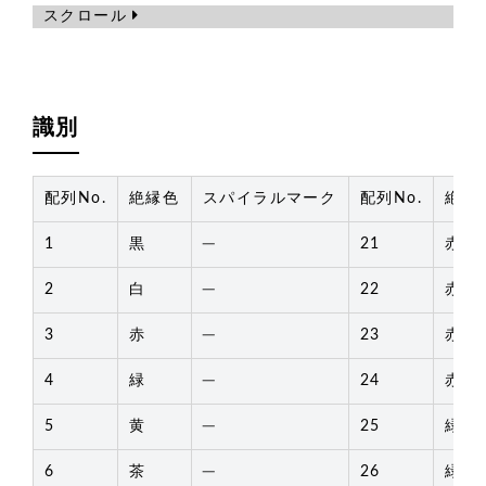
スクロール
識別
配列No.
絶縁色
スパイラルマーク
配列No.
絶縁
1
黒
─
21
赤
2
白
─
22
赤
3
赤
─
23
赤
4
緑
─
24
赤
5
黄
─
25
緑
6
茶
─
26
緑